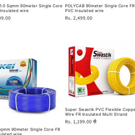
 1.0 Sqmm 90meter Single Core
POLYCAB 90meter Single Core FR
Insulated wire
PVC Insulated wire
99.00
नियमित
Rs. 2,499.00
रूप
से
मूल्य
Super Swastik PVC Flexible Copp
Wire FR Insulated Multi Strand
नियमित
Rs. 1,199.00 से
रूप
 Sqmm 90meter Single Core FR
ulated wire