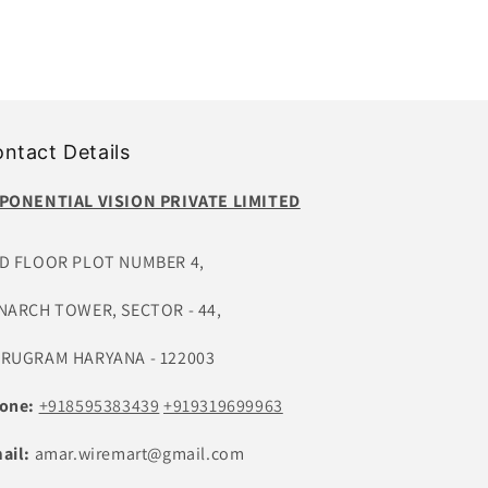
ntact Details
PONENTIAL VISION PRIVATE LIMITED
D FLOOR PLOT NUMBER 4,
NARCH TOWER, SECTOR - 44,
RUGRAM HARYANA - 122003
one:
+918595383439
+919319699963
ail:
amar.wiremart@gmail.com