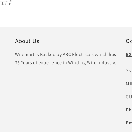
कते हैं।
About Us
Co
Wiremart is Backed by ABC Electricals which has
EX
35 Years of experience in Winding Wire Industry.
2N
MI
GU
Ph
Em