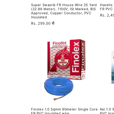
Super Swastik FR House Wire 25 Yard
Havells
(22.86 Meter), 1100V, ISI Marked, BIS
FR PVC 
Approved, Copper Conductor, PVC
नियमित
Rs. 2,4
Insulated
रूप
नियमित
Rs. 299.00 से
से
रूप
मूल्य
से
मूल्य
Finolex 1.0 Sqmm 90meter Single Core
Kei 1.0
FR PVC Insulated wire
PVC Ins